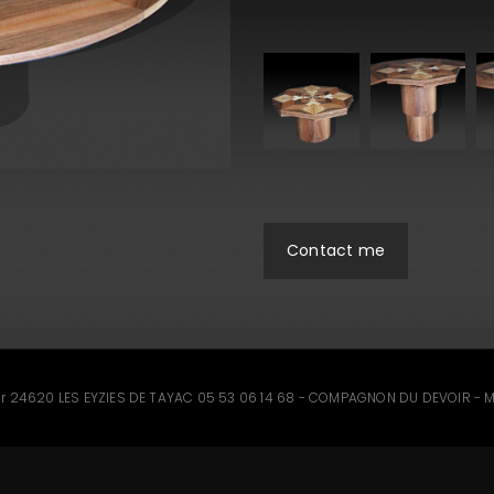
Contact me
ier 24620 LES EYZIES DE TAYAC 05 53 06 14 68 - COMPAGNON DU DEVOIR - 