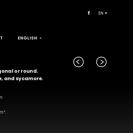
:
EN
T
ENGLISH
gonal or round.
ve, and sycamore.
cm
m².