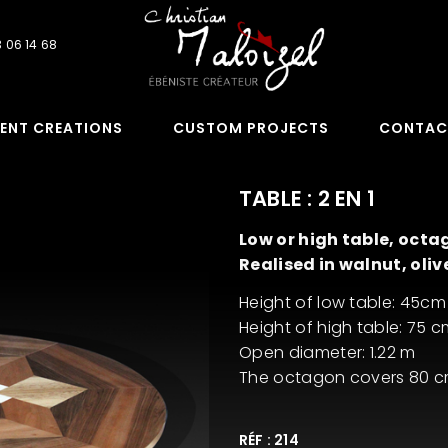
 06 14 68
ENT CREATIONS
CUSTOM PROJECTS
CONTAC
TABLE : 2 EN 1
Low or high table, octa
Realised in walnut, oli
Height of low table: 45cm
Height of high table: 75 
Open diameter: 1.22 m
The octagon covers 80 c
RÉF : 214