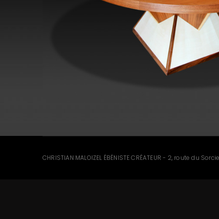
CHRISTIAN MALOIZEL ÉBÉNISTE CRÉATEUR - 2, route du Sorc