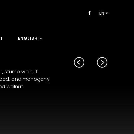
:
EN
T
ENGLISH
er, stump walnut,
wood, and mahogany.
nd walnut.