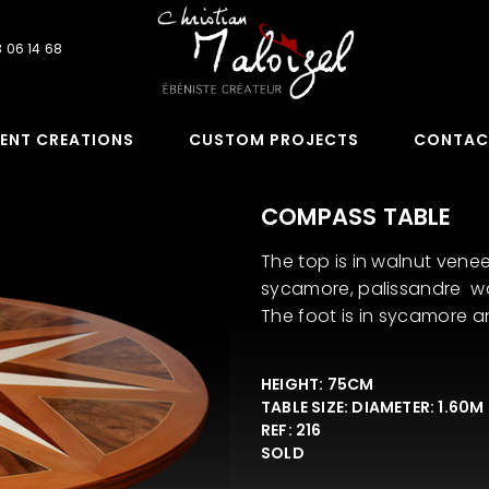
 06 14 68
ENT CREATIONS
CUSTOM PROJECTS
CONTAC
COMPASS TABLE
The top is in walnut vene
sycamore, palissandre 
The foot is in sycamore a
HEIGHT: 75CM
TABLE SIZE: DIAMETER: 1.60M
REF: 216
SOLD